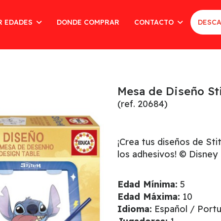
R EDADES
DONDE COMPRAR
CONTACTO
DESCA
Mesa de Diseño St
(ref. 20684)
¡Crea tus diseños de Sti
los adhesivos! © Disney
Edad Mínima:
5
Edad Máxima:
10
Idioma:
Español / Portu