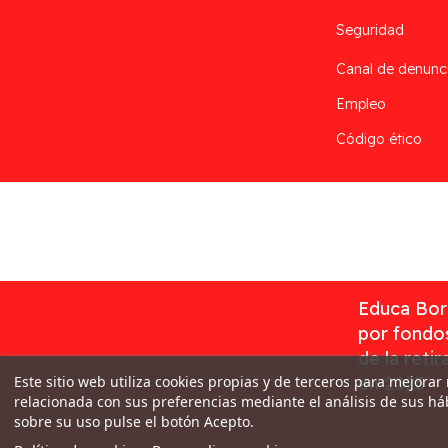
Seguridad
Canal de denunc
Empleo
Código ético
Desarrollado por
Addis
Educa Borr
por fondos
de la reti
Este sitio web utiliza cookies propias y de terceros para mejorar
en 2023
relacionada con sus preferencias mediante el análisis de sus h
sobre su uso pulse el botón Acepto.