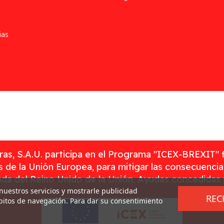
ias
as, S.A.U. participa en el Programa "ICEX-BREXIT" 
 de la Unión Europea, para mitigar las consecuenci
rada del Reino Unido de la Unión. Ayudas concedidas
 nuestros servicios y mostrarle publicidad
REC
ábitos de navegación. Para dar su consentimiento