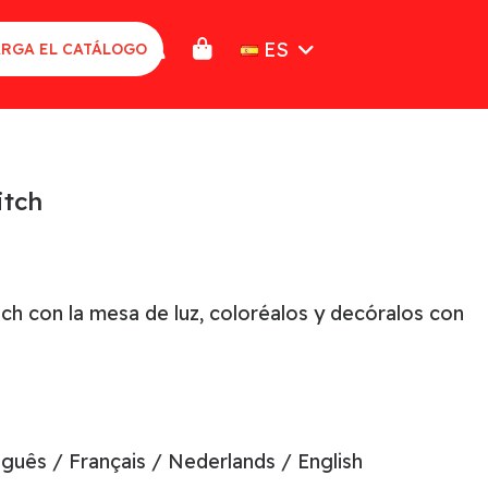
ES
RGA EL CATÁLOGO
itch
tch con la mesa de luz, coloréalos y decóralos con
guês / Français / Nederlands / English