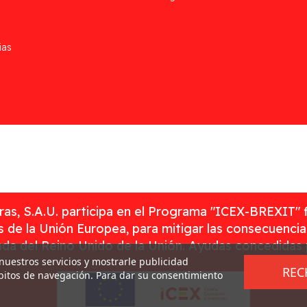
ias
as, S.A.U. participa en el Programa "ICEX-BREXIT" 
 de la Unión Europea, para mitigar las consecuenci
rada del Reino Unido de la Unión. Ayudas concedidas
 nuestros servicios y mostrarle publicidad
REC
ábitos de navegación. Para dar su consentimiento