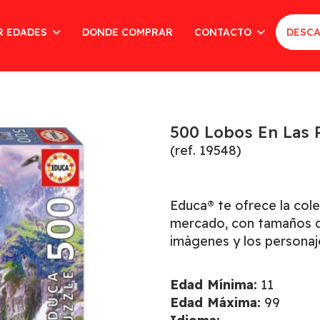
R EDADES
DONDE COMPRAR
CONTACTO
DESCA
500 Lobos En Las 
(ref. 19548)
Educa® te ofrece la col
mercado, con tamaños de
imágenes y los personaj
Edad Mínima:
11
Edad Máxima:
99