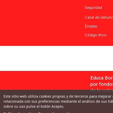
Seguridad
Canal de denunc
Empleo
Código ético
Desarrollado por
Addis
Educa Borr
por fondos
de la reti
Este sitio web utiliza cookies propias y de terceros para mejorar
en 2023
relacionada con sus preferencias mediante el análisis de sus h
sobre su uso pulse el botón Acepto.