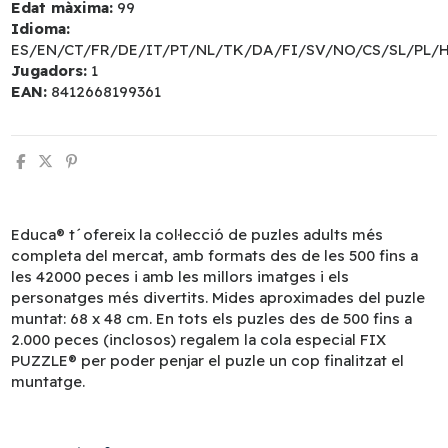
Edat màxima:
99
Idioma:
ES/EN/CT/FR/DE/IT/PT/NL/TK/DA/FI/SV/NO/CS/SL/PL/
Jugadors:
1
EAN:
8412668199361
Educa® t´ofereix la col·lecció de puzles adults més
completa del mercat, amb formats des de les 500 fins a
les 42000 peces i amb les millors imatges i els
personatges més divertits. Mides aproximades del puzle
muntat: 68 x 48 cm. En tots els puzles des de 500 fins a
2.000 peces (inclosos) regalem la cola especial FIX
PUZZLE® per poder penjar el puzle un cop finalitzat el
muntatge.