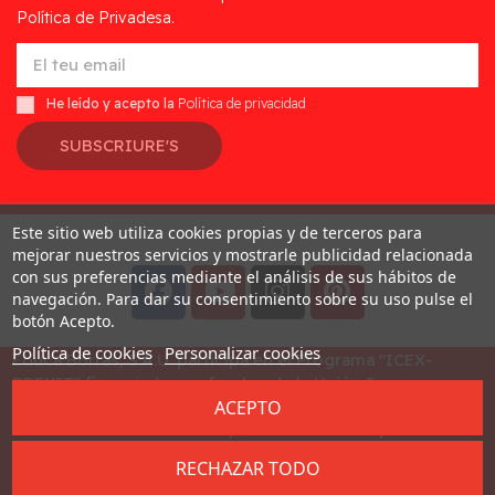
Política de Privadesa.
He leído y acepto la
Política de privacidad
SUBSCRIURE'S
Este sitio web utiliza cookies propias y de terceros para
Desarrollado por
Addis
mejorar nuestros servicios y mostrarle publicidad relacionada
con sus preferencias mediante el análisis de sus hábitos de
navegación. Para dar su consentimiento sobre su uso pulse el
botón Acepto.
Política de cookies
Personalizar cookies
Educa Borras, S.A.U. participa en el Programa "ICEX-
BREXIT" financiado por fondos de la Unión Europea, para
ACEPTO
mitigar las consecuencias adversas de la retirada del
Reino Unido de la Unión. Ayudas concedidas por ICEX en
2023
RECHAZAR TODO