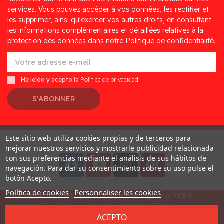
services. Vous pouvez accéder à vos données, les rectifier et
les supprimer, ainsi qu'exercer vos autres droits, en consultant
les informations complémentaires et détaillées relatives à la
protection des données dans notre Politique de confidentialité.
He leído y acepto la
Política de privacidad
S’ABONNER
Este sitio web utiliza cookies propias y de terceros para
Desarrollado por
Addis
mejorar nuestros servicios y mostrarle publicidad relacionada
con sus preferencias mediante el análisis de sus hábitos de
navegación. Para dar su consentimiento sobre su uso pulse el
botón Acepto.
Política de cookies
Personnaliser les cookies
Educa Borras, S.A.U. participa en el Programa "ICEX-
BREXIT" financiado por fondos de la Unión Europea, para
ACEPTO
mitigar las consecuencias adversas de la retirada del