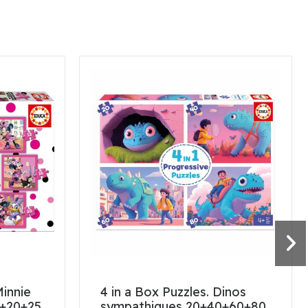
Minnie
4 in a Box Puzzles. Dinos
6+20+25
sympathiques 20+40+60+80