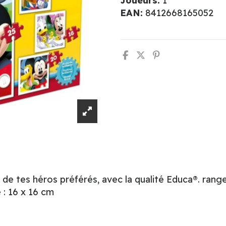
Joueurs:
1
EAN:
8412668165052
 de tes héros préférés, avec la qualité Educa®. rang
: 16 x 16 cm