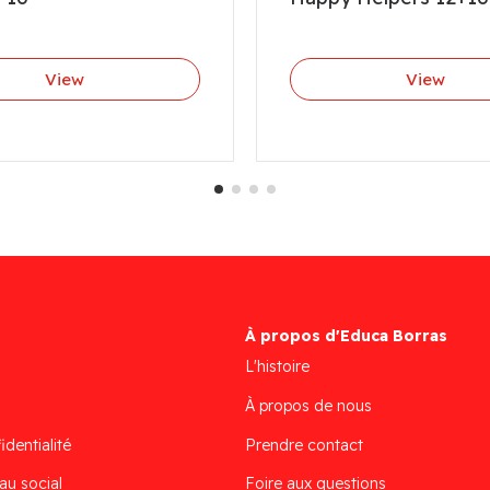
View
View
À propos d'Educa Borras
L'histoire
À propos de nous
identialité
Prendre contact
au social
Foire aux questions