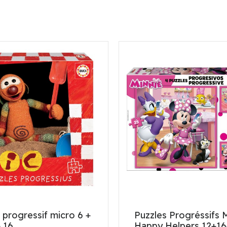
 progressif micro 6 +
Puzzles Progréssifs 
+ 16
Happy Helpers 12+1