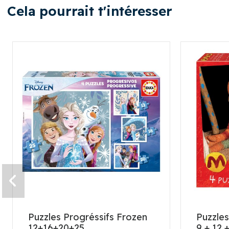
Cela pourrait t'intéresser
Puzzles Progréssifs Frozen
Puzzles
12+16+20+25
9 + 12 