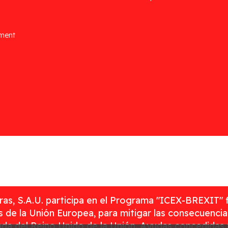
ement
as, S.A.U. participa en el Programa "ICEX-BREXIT" 
 de la Unión Europea, para mitigar las consecuenci
rada del Reino Unido de la Unión. Ayudas concedidas