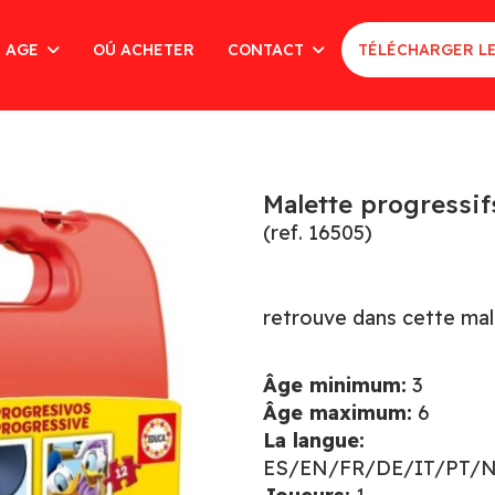
AGE
OÚ ACHETER
CONTACT
TÉLÉCHARGER L
Malette progressi
(ref. 16505)
retrouve dans cette male
Âge minimum:
3
Âge maximum:
6
La langue:
ES/EN/FR/DE/IT/PT/