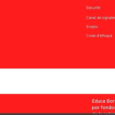
Sécurité
Canal de signal
Emploi
Code d'éthique
Desarrollado por
Addis
Educa Borr
por fondos
de la reti