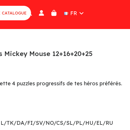
FR
E CATALOGUE
fs Mickey Mouse 12+16+20+25
tte 4 puzzles progressifs de tes héros préférés.
NL/TK/DA/FI/SV/NO/CS/SL/PL/HU/EL/RU