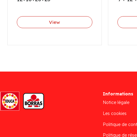
View
Informations
Notice légale
Les cookies
Politique de conf
Politique de rése