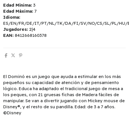
Edad Mínima:
3
Edad Máxima:
7
Idioma:
ES/EN/FR/DE/IT/PT/NL/TK/DA/FI/SV/NO/CS/SL/PL/HU/
Jugadores:
2|4
EAN:
8412668160378
El Dominó es un juego que ayuda a estimular en los más
pequeños su capacidad de atención y de pensamiento
lógico. Educa ha adaptado el tradicional juego de mesa a
los peques, con 21 gruesas fichas de Madera fáciles de
manipular. Se van a divertir jugando con Mickey mouse de
Disney®, y el resto de su pandilla. Edad: de 3 a 7 años.
©Disney