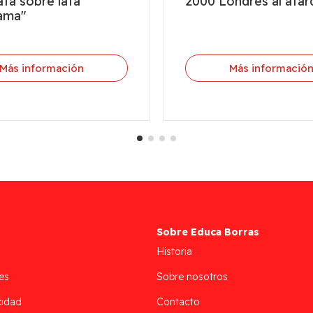
ta sobre lata
2000 Londres al atar
ama"
Más información
Más informació
Sobre Educa Borras
Historia
es
Sobre nosotros
cidad
Contacto