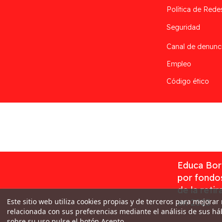
Política de Rede
Seguridad
Canal de denunc
Empleo
Código ético
Desarrollado por
Addis
Educa Borr
por fondos
de la reti
Este sitio web utiliza cookies propias y de terceros para mejorar
en 2023
relacionada con sus preferencias mediante el análisis de sus h
sobre su uso pulse el botón Acepto.