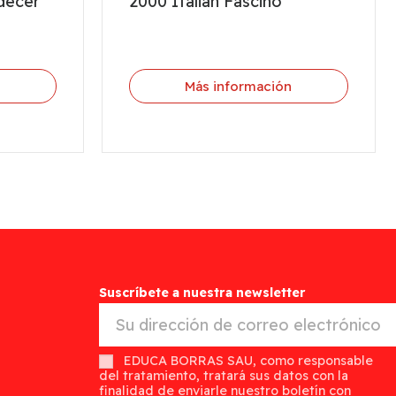
decer
2000 Italian Fascino
n
Más información
Suscríbete a nuestra newsletter
EDUCA BORRAS SAU, como responsable
del tratamiento, tratará sus datos con la
finalidad de enviarle nuestro boletín con