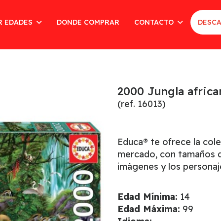
R EDADES
DONDE COMPRAR
CONTACTO
DESCA
2000 Jungla africa
(ref. 16013)
Educa® te ofrece la col
mercado, con tamaños de
imágenes y los personaj
Edad Mínima:
14
Edad Máxima:
99