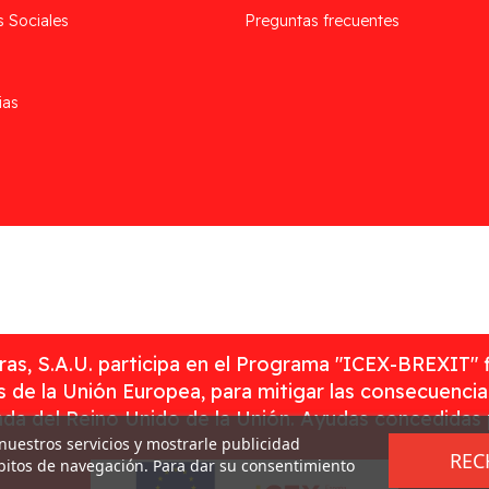
s Sociales
Preguntas frecuentes
ias
as, S.A.U. participa en el Programa "ICEX-BREXIT" 
 de la Unión Europea, para mitigar las consecuenci
rada del Reino Unido de la Unión. Ayudas concedidas
 nuestros servicios y mostrarle publicidad
REC
ábitos de navegación. Para dar su consentimiento