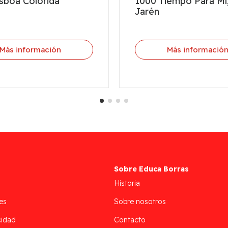
sboa Colorida
1000 Tiempo Para Mí
Jarén
Más información
Más informació
Sobre Educa Borras
Historia
es
Sobre nosotros
cidad
Contacto