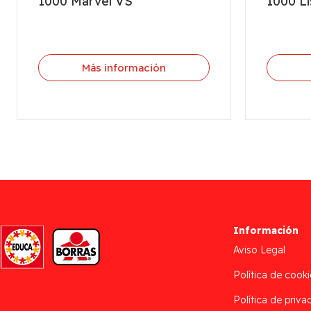
1000 Marvel VS
1000 Li
Más información
Información
Aviso Legal
Política de cooki
Política de priva