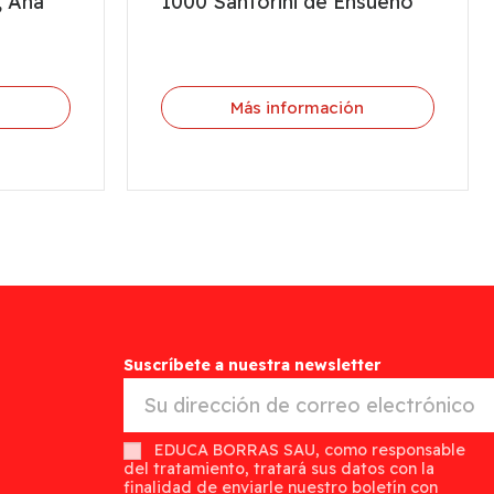
, Ana
1000 Santorini de Ensueño
n
Más información
Suscríbete a nuestra newsletter
EDUCA BORRAS SAU, como responsable
del tratamiento, tratará sus datos con la
finalidad de enviarle nuestro boletín con