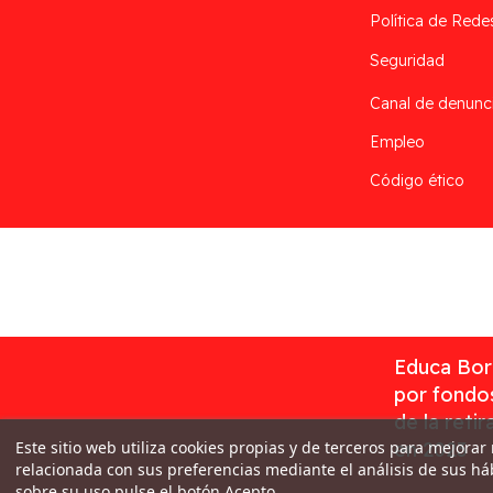
Política de Rede
Seguridad
Canal de denunc
Empleo
Código ético
Desarrollado por
Addis
Educa Borr
por fondos
de la reti
Este sitio web utiliza cookies propias y de terceros para mejorar
en 2023
relacionada con sus preferencias mediante el análisis de sus h
sobre su uso pulse el botón Acepto.