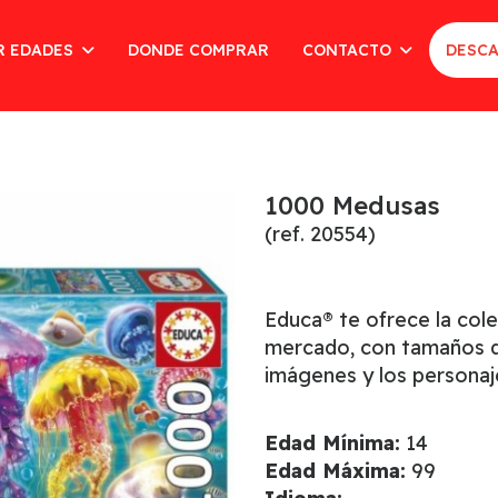
R EDADES
DONDE COMPRAR
CONTACTO
DESCA
1000 Medusas
(ref. 20554)
Educa® te ofrece la col
mercado, con tamaños de
imágenes y los personaj
Edad Mínima:
14
Edad Máxima:
99