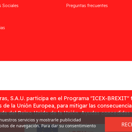
s Sociales
Preguntas frecuentes
ias
as, S.A.U. participa en el Programa "ICEX-BREXIT" 
 de la Unión Europea, para mitigar las consecuenci
rada del Reino Unido de la Unión. Ayudas concedidas
 nuestros servicios y mostrarle publicidad
REC
ábitos de navegación. Para dar su consentimiento