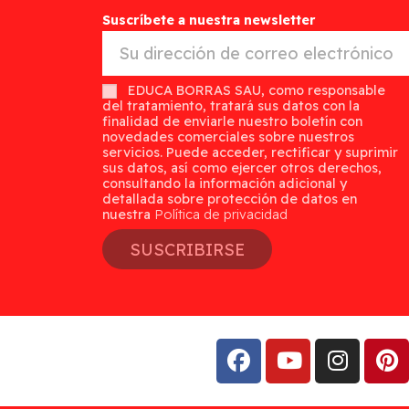
Suscríbete a nuestra newsletter
EDUCA BORRAS SAU, como responsable
del tratamiento, tratará sus datos con la
finalidad de enviarle nuestro boletín con
novedades comerciales sobre nuestros
servicios. Puede acceder, rectificar y suprimir
sus datos, así como ejercer otros derechos,
consultando la información adicional y
detallada sobre protección de datos en
nuestra
Política de privacidad
SUSCRIBIRSE