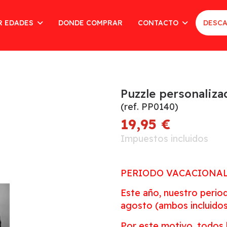
R EDADES
DONDE COMPRAR
CONTACTO
DESCA
Puzzle personaliza
(ref. PP0140)
19,95 €
Impuestos incluidos
PERIODO VACACIONA
Este año, nuestro period
agosto (ambos incluidos
Por este motivo, todos l