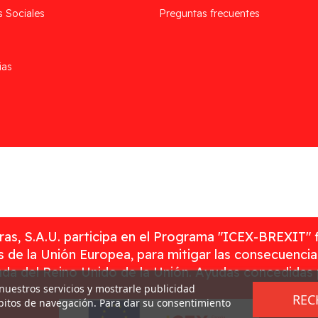
s Sociales
Preguntas frecuentes
ias
as, S.A.U. participa en el Programa "ICEX-BREXIT" 
 de la Unión Europea, para mitigar las consecuenci
rada del Reino Unido de la Unión. Ayudas concedidas
 nuestros servicios y mostrarle publicidad
REC
ábitos de navegación. Para dar su consentimiento