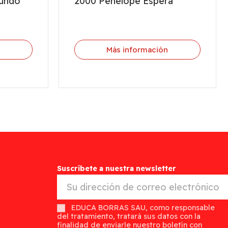
mundo
2000 Penélope Espera
n
Más información
Suscríbete a nuestra newsletter
EDUCA BORRAS SAU, como responsable
del tratamiento, tratará sus datos con la
finalidad de enviarle nuestro boletín con