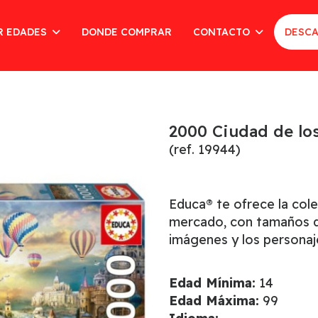
R EDADES
DONDE COMPRAR
CONTACTO
DESCA
2000 Ciudad de lo
(ref. 19944)
Educa® te ofrece la col
mercado, con tamaños de
imágenes y los personaj
Edad Mínima:
14
Edad Máxima:
99