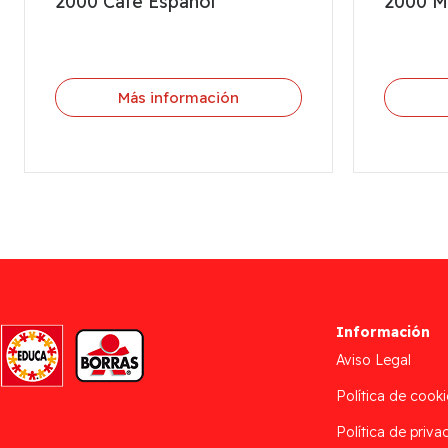
2000 Café Español
2000 Mo
Más información
Información
Aviso Legal
Política de cooki
Política de priva