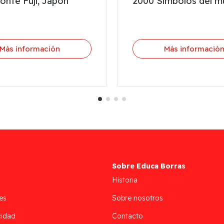
nte Fuji, Japón
2000 Símbolos del 
Más información
Más informació
Sobre Educa Borras
Historia
es
Sobre nosotros
cidad
Contacto