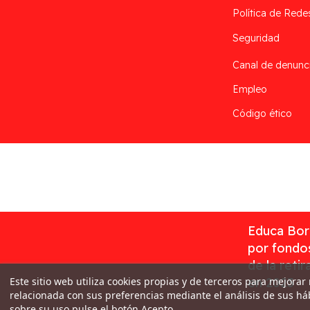
Política de Rede
Seguridad
Canal de denunc
Empleo
Código ético
Desarrollado por
Addis
Educa Borr
por fondos
de la reti
Este sitio web utiliza cookies propias y de terceros para mejorar
en 2023
relacionada con sus preferencias mediante el análisis de sus h
sobre su uso pulse el botón Acepto.