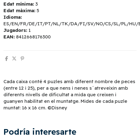
Edat mínima:
3
Edat màxima:
5
Idioma:
ES/EN/FR/DE/IT/PT/NL/TK/DA/FI/SV/NO/CS/SL/PL/HU/
Jugadors:
1
EAN:
8412668176300
Cada caixa conté 4 puzles amb diferent nombre de peces
(entre 12 i 25), per a que nens i nenes s´atreveixin amb
diferents nivells de dificultat a mida que creixen i
guanyen habilitat en el muntatge. Mides de cada puzle
muntat: 16 x 16 cm. ©Disney
Podría interesarte